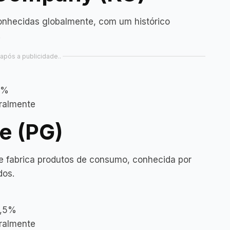
nhecidas globalmente, com um histórico
.
após a publicidade..
3%
tralmente
e (PG)
e fabrica produtos de consumo, conhecida por
dos.
2,5%
tralmente